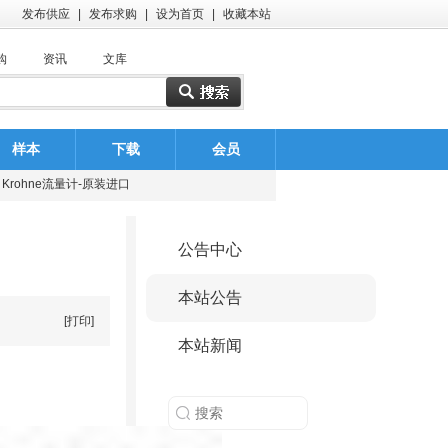
发布供应
|
发布求购
|
设为首页
|
收藏本站
购
资讯
文库
深圳恒德新能源有限公司
常州普威复合材料科技有限公司
样本
下载
会员
Krohne流量计-原装进口
：
：
：
：
：
：
：
：
：
：
：
：
：
：
：
：
：
：
：
：
济南普瑞特石油装备有限公司
日本KOSO阀门（中国）有限公司
公告中心
美国ASCO阀门（中国）有限公司
Krohne流量计-科隆流量计-原装进口
本站公告
[打印]
苏州倾佳电子有限公司
本站新闻
优瑞达电子科技有限公司
山东泰丰智能控制股份有限公司电子商部
深圳恒德新能源有限公司
常州普威复合材料科技有限公司