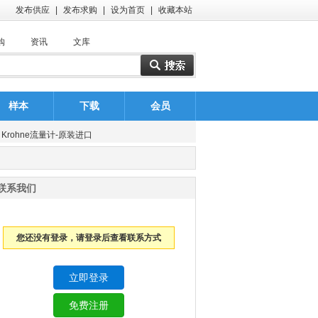
发布供应
|
发布求购
|
设为首页
|
收藏本站
购
资讯
文库
深圳恒德新能源有限公司
样本
下载
会员
常州普威复合材料科技有限公司
：
：
：
：
：
：
：
：
：
：
：
：
：
：
：
：
：
：
：
：
Krohne流量计-原装进口
济南普瑞特石油装备有限公司
日本KOSO阀门（中国）有限公司
联系我们
美国ASCO阀门（中国）有限公司
Krohne流量计-科隆流量计-原装进口
您还没有登录，请登录后查看联系方式
苏州倾佳电子有限公司
优瑞达电子科技有限公司
山东泰丰智能控制股份有限公司电子商部
深圳恒德新能源有限公司