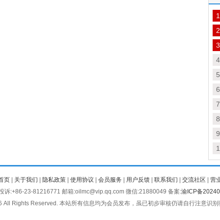
1
2
3
4
5
6
口
7
头
8
9
1
首页
|
关于我们
|
隐私政策
|
使用协议
|
会员服务
|
用户反馈
|
联系我们
|
交流社区
|
营
:+86-23-81216771 邮箱:oilmc@vip.qq.com 微信:21880049 备案:
渝ICP备20240
2026 All Rights Reserved. 本站所有信息均为会员发布，虽已初步审核仍请自行注意