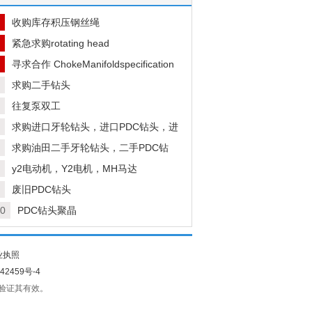
收购库存积压钢丝绳
紧急求购rotating head
寻求合作 ChokeManifoldspecification
求购二手钻头
往复泵双工
求购进口牙轮钻头，进口PDC钻头，进
石油钻头
求购油田二手牙轮钻头，二手PDC钻
，报废钻头
y2电动机，Y2电机，MH马达
废旧PDC钻头
0
PDC钻头聚晶
业执照
42459号-4
识别验证其有效。