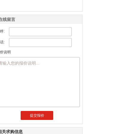
常州普威复合材料科技有限公司
Krohne流量计-原装进口
在线留言
济南普瑞特石油装备有限公司
呼:
日本KOSO阀门（中国）有限公司
美国ASCO阀门（中国）有限公司
话:
Krohne流量计-科隆流量计-原装进口
报价说明
苏州倾佳电子有限公司
优瑞达电子科技有限公司
山东泰丰智能控制股份有限公司电子商部
相关求购信息