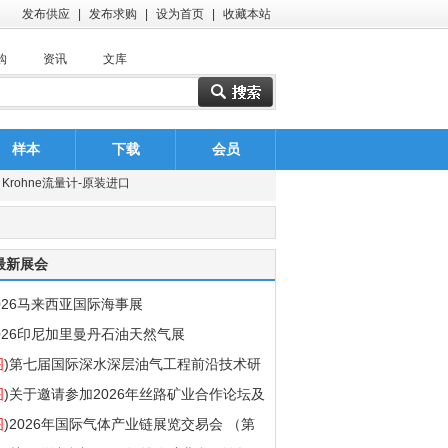
发布供应
|
发布求购
|
设为首页
|
收藏本站
购
资讯
文库
深圳恒德新能源有限公司
常州普威复合材料科技有限公司
样本
下载
会员
Krohne流量计-原装进口
：
：
：
：
：
：
：
：
：
：
：
：
：
：
：
：
：
：
：
：
济南普瑞特石油装备有限公司
日本KOSO阀门（中国）有限公司
美国ASCO阀门（中国）有限公司
最新展会
Krohne流量计-科隆流量计-原装进口
026马来西亚国际海事展
苏州倾佳电子有限公司
026印尼加里曼丹石油天然气展
优瑞达电子科技有限公司
图
)第七届国际深水深层油气工程前沿技术研
山东泰丰智能控制股份有限公司电子商部
会暨第六届国际水合物青年论坛
图
)关于邀请参加2026年丝路矿业合作论坛及
深圳恒德新能源有限公司
国新疆国际煤炭工业博览会的函
图
)2026年国际气体产业链展览交易会 （第
常州普威复合材料科技有限公司