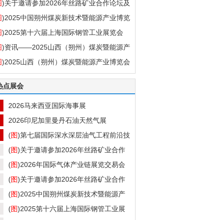
十七届国际气体技术、设备与应用展览会）
图
)关于邀请参加2026年丝路矿业合作论坛及
Krohne流量计-原装进口
国新疆国际矿业与装备博览会的函
图
)2025中国朔州煤炭新技术暨能源产业博览
济南普瑞特石油装备有限公司
盛大开幕
图
)2025第十六届上海国际钢管工业展览会
日本KOSO阀门（中国）有限公司
图
)资讯——2025山西（朔州）煤炭暨能源产
美国ASCO阀门（中国）有限公司
博览会
图
)2025山西（朔州）煤炭暨能源产业博览会
Krohne流量计-科隆流量计-原装进口
商在即
苏州倾佳电子有限公司
热点展会
优瑞达电子科技有限公司
2026马来西亚国际海事展
山东泰丰智能控制股份有限公司电子商部
2026印尼加里曼丹石油天然气展
(
图
)第七届国际深水深层油气工程前沿技
研讨会暨第六届国际水合物青年论坛
(
图
)关于邀请参加2026年丝路矿业合作
坛及 中国新疆国际煤炭工业博览会的函
(
图
)2026年国际气体产业链展览交易会
第二十七届国际气体技术、设备与应用展览
(
图
)关于邀请参加2026年丝路矿业合作
）
坛及中国新疆国际矿业与装备博览会的函
(
图
)2025中国朔州煤炭新技术暨能源产
博览会盛大开幕
(
图
)2025第十六届上海国际钢管工业展