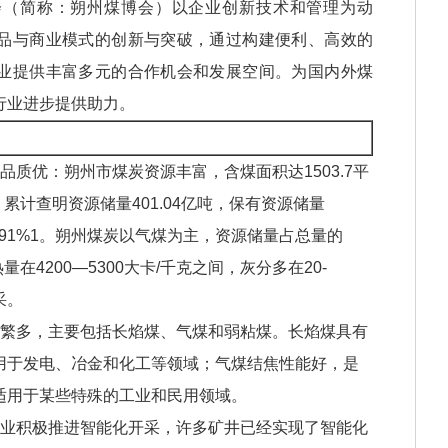
会（简称：朔州煤博会）以企业创新技术和管理为动
品与商业模式的创新与突破，通过构建便利、高效的
业提供丰富多元的合作机会和发展空间。为国内外煤
行业进步提供助力。
品质优‌：朔州市煤炭资源丰富，含煤面积达1503.7平
。累计查明资源储量401.04亿吨，保有资源储量
4.91%‌1。朔州煤炭以气煤为主，资源储量占总量的
量在4200—5300大卡/千克之间，灰分多在20-
‌。
种类繁多，主要包括长焰煤、气煤和弱粘煤。长焰煤具有
用于发电、冶金和化工等领域；气煤结焦性能好，是
用于某些特殊的工业和民用领域‌。
炭产业积极推进智能化开采，许多矿井已经实现了智能化