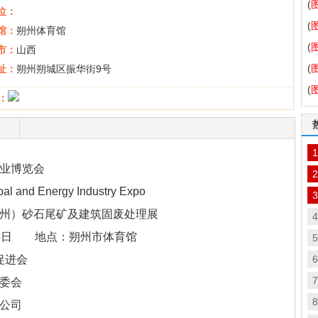
二
(
位：
中
(
馆：
朔州体育馆
会
(
市：
山西
(
址：
朔州朔城区振华街9号
业
(
：
招
用
1
产业博览会
2
al and Energy Industry Expo
3
）砂石尾矿及建筑固废处理展
术
4
- 14日 地点：朔州市体育馆
论
5
促进会
（
6
会
论
7
委会
业
8
公司