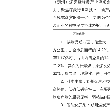
（朔州）煤炭暨能源产业博览
力，聚焦煤炭行业新技术、新产
全栈式商贸服务平台，力图为企
炭企业的科技发展搭建桥梁、为
2
区域优势
1、
煤炭品质方面，‌储量大、
方公里，占全市总面积的14.2%
381.77亿吨，占山西省总量的1
71.8%，其次为长焰煤，原煤发热
30%，煤层厚、埋藏浅、便于开采
2、
‌种类丰富‌：朔州煤炭
高热值、低硫低磷等特点，主要
制造焦炭的重要原料；弱粘煤则适
3、
‌智能化开采‌：朔州煤