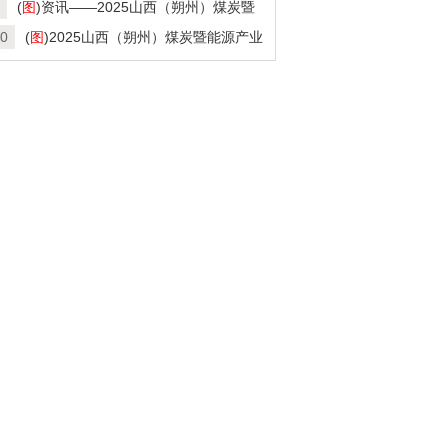
会
(
图
)资讯——2025山西（朔州）煤炭暨
源产业博览会
0
(
图
)2025山西（朔州）煤炭暨能源产业
览会招商在即