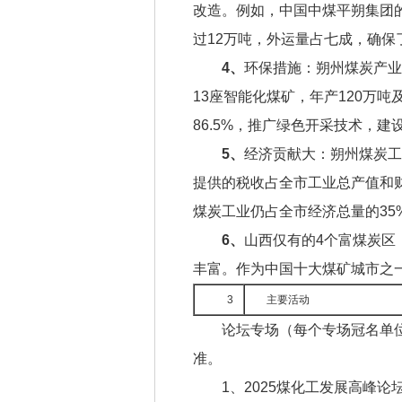
改造。例如，中国中煤平朔集团
过12万吨，外运量占七成，确保
4、
‌环保措施‌：朔州煤炭
13座智能化煤矿，年产120万
86.5%，推广绿色开采技术，建
5、
‌经济贡献大‌：朔州煤
提供的税收占全市工业总产值和
煤炭工业仍占全市经济总量的35
6、
山西仅有的4个富煤炭区
丰富。作为中国十大煤矿城市之一
3
主要活动
论坛专场（每个专场冠名单位
准。
1、2025煤化工发展高峰论