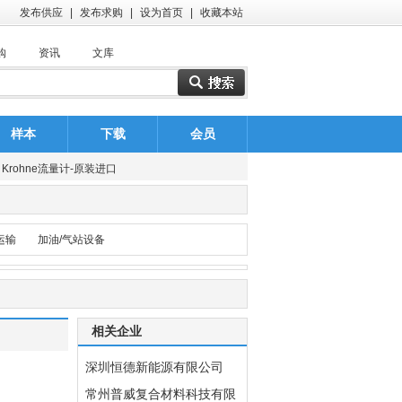
发布供应
|
发布求购
|
设为首页
|
收藏本站
购
资讯
文库
深圳恒德新能源有限公司
样本
下载
会员
常州普威复合材料科技有限公司
：
：
：
：
：
：
：
：
：
：
：
：
：
：
：
：
：
：
：
：
Krohne流量计-原装进口
济南普瑞特石油装备有限公司
日本KOSO阀门（中国）有限公司
运输
加油/气站设备
美国ASCO阀门（中国）有限公司
Krohne流量计-科隆流量计-原装进口
苏州倾佳电子有限公司
相关企业
优瑞达电子科技有限公司
山东泰丰智能控制股份有限公司电子商部
深圳恒德新能源有限公司
深圳恒德新能源有限公司
常州普威复合材料科技有限